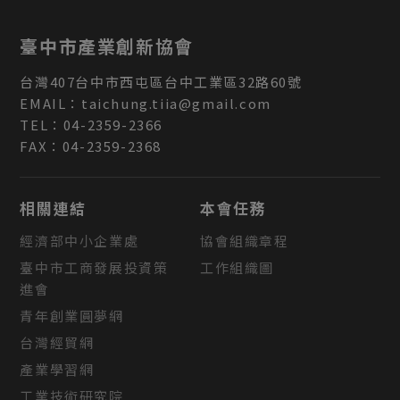
金融保險
臺中市產業創新協會
餐飲業
台灣
407
台中市
西屯區
台中工業區32路60號
紡織成衣
EMAIL：
taichung.tiia@gmail.com
TEL：
04-2359-2366
工程業
FAX：
04-2359-2368
服務業
食品製造
相關連結
本會任務
經濟部中小企業處
協會組織章程
藝術文創
臺中市工商發展投資策
工作組織圖
農漁牧業
進會
青年創業圓夢網
不動產業
台灣經貿網
會計師/律師
產業學習網
工業技術研究院